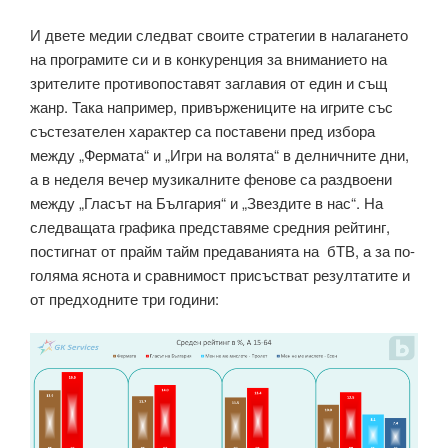
И двете медии следват своите стратегии в налагането
на програмите си и в конкуренция за вниманието на
зрителите противопоставят заглавия от един и същ
жанр. Така например, привържениците на игрите със
състезателен характер са поставени пред избора
между „Фермата“ и „Игри на волята“ в делничните дни,
а в неделя вечер музикалните фенове са раздвоени
между „Гласът на България“ и „Звездите в нас“. На
следващата графика представяме средния рейтинг,
постигнат от прайм тайм предаванията на бТВ, а за по-
голяма яснота и сравнимост присъстват резултатите и
от предходните три години: