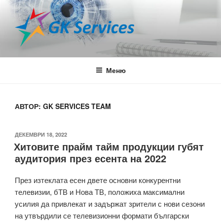
Напред
към
съдържанието
GK SERVICES
Media Agency
Меню
АВТОР:
GK SERVICES TEAM
ПУБЛИКУВАНО
ДЕКЕМВРИ 18, 2022
Хитовите прайм тайм продукции губят
НА
аудитория през есента на 2022
През изтеклата есен двете основни конкурентни
телевизии, бТВ и Нова ТВ, положиха максимални
усилия да привлекат и задържат зрители с нови сезони
на утвърдили се телевизионни формати български