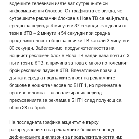
водещите телевизии излъчват сутрешните си
информационни блокове. От графиката се вижда, че
сутрешните рекламни блокове в Нова ТВ са най-дълги,
средно за периода 4 минути и 37 секунди, следвани от
тези в бТВ – 2 минути и 54 секунди при средна
продължителност общо за всички ТВ канали 2 минути и
30 секунди. Забележимо, продължителността на
нощният рекламен блок в Нова ТВ надвишава почти с 3
пъти този в бТВ, а причина за това е много по-големият
брой рекламни паузи в бТВ. Впечатление прави и
дългата средна продължителност на рекламните
блокове в нощните часове по БНТ 1, но причината е
противоположна – за анализирания период
прекъсванията за реклама в БНТ1 след полунощ са
общо 28 на брой.
На последната графика акцентът е върху
разпределението на рекламните блокове според
дефинираните диапазони за продължителността им: