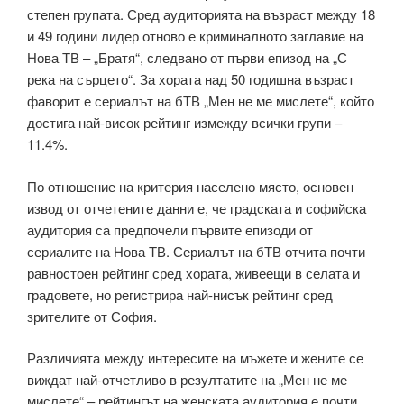
степен групата. Сред аудиторията на възраст между 18
и 49 години лидер отново е криминалното заглавие на
Нова ТВ – „Братя“, следвано от първи епизод на „С
река на сърцето“. За хората над 50 годишна възраст
фаворит е сериалът на бТВ „Мен не ме мислете“, който
достига най-висок рейтинг измежду всички групи –
11.4%.
По отношение на критерия населено място, основен
извод от отчетените данни е, че градската и софийска
аудитория са предпочели първите епизоди от
сериалите на Нова ТВ. Сериалът на бТВ отчита почти
равностоен рейтинг сред хората, живеещи в селата и
градовете, но регистрира най-нисък рейтинг сред
зрителите от София.
Различията между интересите на мъжете и жените се
виждат най-отчетливо в резултатите на „Мен не ме
мислете“ – рейтингът на женската аудитория е почти