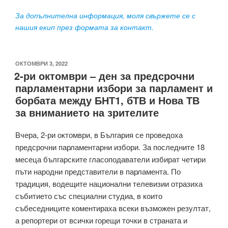
За допълнителна информация, моля свържете се с
нашия екип през формата за контакт.
ПУБЛИКУВАНО
ОКТОМВРИ 3, 2022
2-ри октомври – ден за предсрочни
НА
парламентарни избори за парламент и
борбата между БНТ1, бТВ и Нова ТВ
за вниманието на зрителите
Вчера, 2-ри октомври, в България се проведоха
предсрочни парламентарни избори. За последните 18
месеца българските гласоподаватели избират четири
пъти народни представители в парламента. По
традиция, водещите национални телевизии отразиха
събитието със специални студиа, в които
събеседниците коментираха всеки възможен резултат,
а репортери от всички горещи точки в страната и