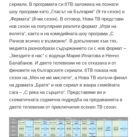
сериали. В програмата си бТВ заложиха на познати
шоу програми като „Гласът на България“ (9-ти сезон) и
„Фермата“ (8-ми сезон). В отговор, Нова ТВ представи
нов сезон на популярния реалити формат „Игри на
волята“, както и на комедийната шоу програма „С
Рачков всичко е възможно“. В допълнение към тях,
медията разнообрази съдържанието си с нов формат –
„Звездите в нас“ с водещи Мария Игнатова и Ненчо
Балабанов. И двете телевизии не се отказаха и от
феновете на българските сериали. бТВ показа нов
сезон на „Мен не ме мислете“, а Нова ТВ излъчи финал
на драмата „Братя“ и нов сериал в жанра семейната
сага – „С река на сърцето“. Представяме ви и
схематичната седмична подредба на предаванията в
двете телевизии от приключилия есенен ТВ сезон: