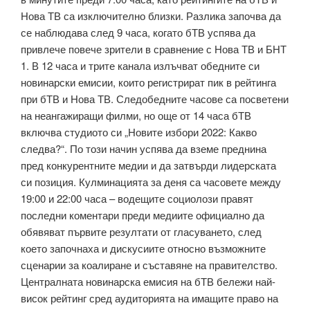
Нова ТВ са изключително близки. Разлика започва да
се наблюдава след 9 часа, когато бТВ успява да
привлече повече зрители в сравнение с Нова ТВ и БНТ
1. В 12 часа и трите канала излъчват обедните си
новинарски емисии, които регистрират пик в рейтинга
при бТВ и Нова ТВ. Следобедните часове са посветени
на неангажиращи филми, но още от 14 часа бТВ
включва студиото си „Новите избори 2022: Какво
следва?“. По този начин успява да вземе преднина
пред конкурентните медии и да затвърди лидерската
си позиция. Кулминацията за деня са часовете между
19:00 и 22:00 часа – водещите социолози правят
последни коментари преди медиите официално да
обявяват първите резултати от гласуването, след
което започнаха и дискусиите относно възможните
сценарии за коалиране и съставяне на правителство.
Централната новинарска емисия на бТВ бележи най-
висок рейтинг сред аудиторията на имащите право на