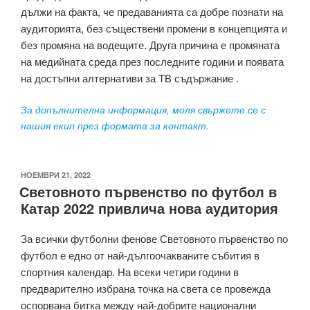
дължи на факта, че предаванията са добре познати на
аудиторията, без съществени промени в концепцията и
без промяна на водещите. Друга причина е промяната
на медийната среда през последните години и появата
на достъпни алтернативи за ТВ съдържание .
За допълнителна информация, моля свържете се с
нашия екип през формата за контакт.
ПУБЛИКУВАНО
НОЕМВРИ 21, 2022
Световното първенство по футбол в
НА
Катар 2022 привлича нова аудитория
За всички футболни фенове Световното първенство по
футбол е едно от най-дългоочакваните събития в
спортния календар. На всеки четири години в
предварително избрана точка на света се провежда
оспорвана битка между най-добрите национални