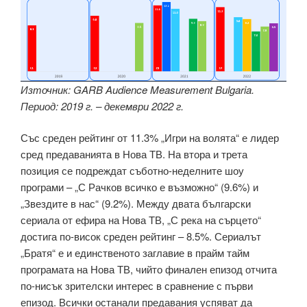
Източник: GARB Audience Measurement Bulgaria.
Период: 2019 г. – декември 2022 г.
Със среден рейтинг от 11.3% „Игри на волята“ е лидер
сред предаванията в Нова ТВ. На втора и трета
позиция се подреждат съботно-неделните шоу
програми – „С Рачков всичко е възможно“ (9.6%) и
„Звездите в нас“ (9.2%). Между двата български
сериала от ефира на Нова ТВ, „С река на сърцето“
достига по-висок среден рейтинг – 8.5%. Сериалът
„Братя“ е и единственото заглавие в прайм тайм
програмата на Нова ТВ, чийто финален епизод отчита
по-нисък зрителски интерес в сравнение с първи
епизод. Всички останали предавания успяват да