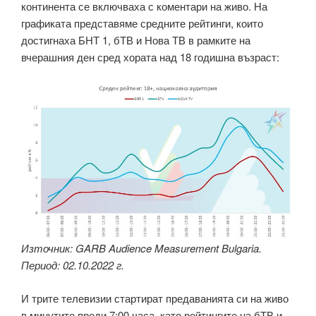
континента се включваха с коментари на живо. На
графиката представяме средните рейтинги, които
достигнаха БНТ 1, бТВ и Нова ТВ в рамките на
вчерашния ден сред хората над 18 годишна възраст:
Източник: GARB Audience Measurement Bulgaria.
Период: 02.10.2022 г.
И трите телевизии стартират предаванията си на живо
в минутите преди 7:00 часа, като рейтингите на бТВ и