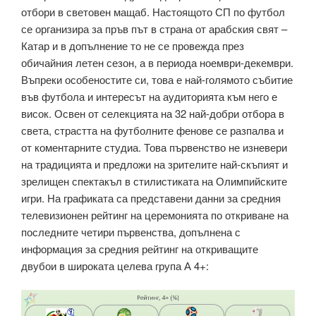
отбори в световен мащаб. Настоящото СП по футбол
се организира за пръв път в страна от арабския свят –
Катар и в допълнение то не се провежда през
обичайния летен сезон, а в периода ноември-декември.
Въпреки особеностите си, това е най-голямото събитие
във футбола и интересът на аудиторията към него е
висок. Освен от селекцията на 32 най-добри отбора в
света, страстта на футболните фенове се разпалва и
от коментарните студиа. Това първенство не изневери
на традицията и предложи на зрителите най-скъпият и
зрелищен спектакъл в стилистиката на Олимпийските
игри. На графиката са представени данни за средния
телевизионен рейтинг на церемонията по откриване на
последните четири първенства, допълнена с
информация за средния рейтинг на откриващите
двубои в широката целева група А 4+: