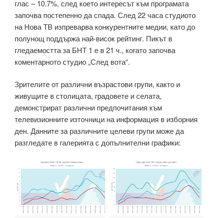
глас – 10.7%, след което интересът към програмата
започва постепенно да спада. След 22 часа студиото
на Нова ТВ изпреварва конкурентните медии, като до
полунощ поддържа най-висок рейтинг. Пикът в
гледаемостта за БНТ 1 е в 21 ч., когато започва
коментарното студио „След вота“.
Зрителите от различни възрастови групи, както и
живущите в столицата, градовете и селата,
демонстрират различни предпочитания към
телевизионните източници на информация в изборния
ден. Данните за различните целеви групи може да
разгледате в галерията с допълнителни графики: