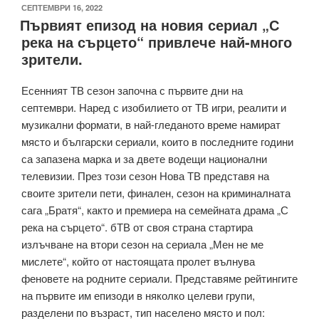
ПУБЛИКУВАНО
СЕПТЕМВРИ 16, 2022
Първият епизод на новия сериал „С
НА
река на сърцето“ привлече най-много
зрители.
Есенният ТВ сезон започна с първите дни на
септември. Наред с изобилието от ТВ игри, реалити и
музикални формати, в най-гледаното време намират
място и български сериали, които в последните години
са запазена марка и за двете водещи национални
телевизии. През този сезон Нова ТВ представя на
своите зрители пети, финален, сезон на криминалната
сага „Братя“, както и премиера на семейната драма „С
река на сърцето“. бТВ от своя страна стартира
излъчване на втори сезон на сериала „Мен не ме
мислете“, който от настоящата пролет вълнува
феновете на родните сериали. Представяме рейтингите
на първите им епизоди в няколко целеви групи,
разделени по възраст, тип населено място и пол: