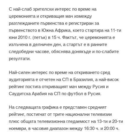
С най-слаб зрителски интерес по време на
церемонията и откриващия мач измежду
разглежданите първенства е регистриран за
първенството в Южна Африка, което стартира на 11-ти
юни 2010 г. (петък) в 15 ч. Фактът, че церемонията е
излъчена в делничен ден, а стартът е в ранните
следобедни часове, обяснява донякъде и по-слабите
резултати.
Най-силен интерес по време на откриването сред
аудиторията е отчетен на СП в Бразилия, а най-висок
рейтинг постига откриващият мач между Русия и
Саудитска Арабия на СП по футбол в Русия.
На следващата графика е представен средният
рейтинг, постигнат от трите национални телевизии
плюс общата телевизионна гледаемост на 13-ти и 20-ти
ноември, в часовия диапазон между 16:30 ч. и 20:00 ч.