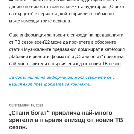
двойно по-висок от този на мъжката аудитория. „С река
на сърцето“ е сериалът, който привлича най-много
мъже измежду трите сериала.
Още информация за първите епизоди на предаванията
от ТВ сезон есен’22 може да прочетете в обзорните
статии
Музикалните предавания доминират в категория
„Забавни и реалити формати“
и
„Стани богат“ привлича
най-много зрители в първия епизод от новия ТВ сезон
.
За допълнителна информация, моля свържете се с
нашия екип през формата за контакт.
ПУБЛИКУВАНО
СЕПТЕМВРИ 15, 2022
„Стани богат“ привлича най-много
НА
зрители в първия епизод от новия ТВ
сезон.