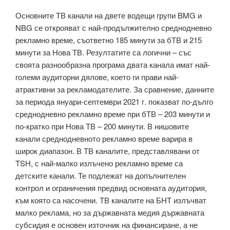
Основните ТВ канали на двете водещи групи BMG и
NBG се открояват с най-продължително среднодневно
рекламно време, съответно 185 минути за бТВ и 215
минути за Нова ТВ. Резултатите са логични – със
своята разнообразна програма двата канала имат най-
големи аудиторни дялове, което ги прави най-
атрактивни за рекламодателите. За сравнение, данните
за периода януари-септември 2021 г. показват по-дълго
среднодневно рекламно време при бТВ – 203 минути и
по-кратко при Нова ТВ – 200 минути. В нишовите
канали среднодневното рекламно време варира в
широк диапазон. В ТВ каналите, представлявани от
TSH, с най-малко излъчено рекламно време са
детските канали. Те подлежат на допълнителен
контрол и ограничения предвид основната аудитория,
към която са насочени. ТВ каналите на БНТ излъчват
малко реклама, но за държавната медия държавната
субсидия е основен източник на финансиране, а не