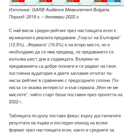
Източник: GARB Audience Measurement Bulgaria.
Период: 2019 г. – декември 2022 г.
С най-висок среден рейтинг през настоящата есен е
музикалното реалити предаване „Гласът на България“
(12.5%). „Фермата“ (10.0%) е на второ място, но е
необходимо да се има предвид, че предаването се
излъчва шест дни в седмицата. Въпреки че
предаванията са добре познати и се радват на своя
постоянна аудитория и двете заглавия отчитат по-
нисък рейтинг в сравнение с предходните сезони. По-
нисък се оказва интересът и към сериала „Мен не ме
мислете“, чийто старт беше поставен през пролетта на
2022 г.
Таблицата по-долу поставя фокус върху достигнатите
резултати на първи и последен епизод на всеки
формат през настоящата есен, както и средните за