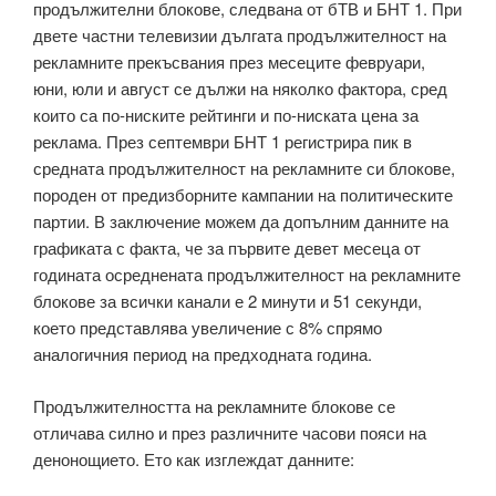
продължителни блокове, следвана от бТВ и БНТ 1. При
двете частни телевизии дългата продължителност на
рекламните прекъсвания през месеците февруари,
юни, юли и август се дължи на няколко фактора, сред
които са по-ниските рейтинги и по-ниската цена за
реклама. През септември БНТ 1 регистрира пик в
средната продължителност на рекламните си блокове,
породен от предизборните кампании на политическите
партии. В заключение можем да допълним данните на
графиката с факта, че за първите девет месеца от
годината осреднената продължителност на рекламните
блокове за всички канали е 2 минути и 51 секунди,
което представлява увеличение с 8% спрямо
аналогичния период на предходната година.
Продължителността на рекламните блокове се
отличава силно и през различните часови пояси на
денонощието. Ето как изглеждат данните: