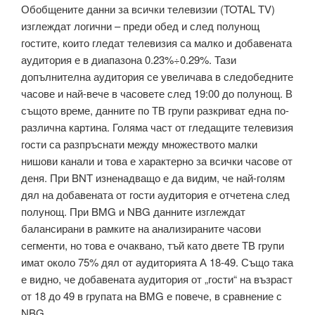
Обобщените данни за всички телевизии (TOTAL TV)
изглеждат логични – преди обед и след полунощ
гостите, които гледат телевизия са малко и добавената
аудитория е в диапазона 0.23%÷0.29%. Тази
допълнителна аудитория се увеличава в следобедните
часове и най-вече в часовете след 19:00 до полунощ. В
същото време, данните по ТВ групи разкриват една по-
различна картина. Голяма част от гледащите телевизия
гости са разпръснати между множеството малки
нишови канали и това е характерно за всички часове от
деня. При BNT изненадващо е да видим, че най-голям
дял на добавената от гости аудитория е отчетена след
полунощ. При BMG и NBG данните изглеждат
балансирани в рамките на анализираните часови
сегменти, но това е очаквано, тъй като двете ТВ групи
имат около 75% дял от аудиторията А 18-49. Също така
е видно, че добавената аудитория от „гости“ на възраст
от 18 до 49 в групата на BMG е повече, в сравнение с
NBG.