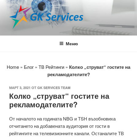
Напред
към
съдържанието
GK SERVICES
Media Agency
Меню
Home
»
Блог
»
ТВ Рейтинги
»
Колко „струват“ гостите на
рекламодателите?
ПУБЛИКУВАНО
МАРТ 3, 2021
ОТ
GK SERVICES TEAM
Колко „струват“ гостите на
НА
рекламодателите?
От началото на годината NBG и TSH възобновиха
отчитането на добавената аудитория от гости в
рейтингите на телевизионните канали. Останалите ТВ