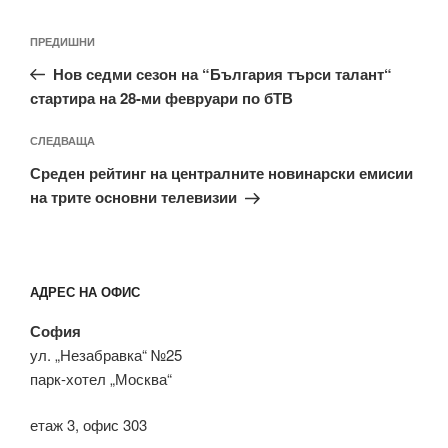
Навигация
Предишна
ПРЕДИШНИ
публикация
Нов седми сезон на “България търси талант“
стартира на 28-ми февруари по бТВ
Следваща
СЛЕДВАЩА
публикация
Среден рейтинг на централните новинарски емисии
на трите основни телевизии
АДРЕС НА ОФИС
София
ул. „Незабравка“ №25
парк-хотел „Москва“
етаж 3, офис 303