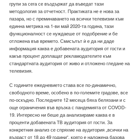
групи за сега се въздържат да въведат тази
методология за отчетност. Практиката не е нова за
пазара, но с преминаването на всички телевизии към
единна метрика на 1-ви май 2020-та година, тази
функционалност се нуждаеше от подобрение и бе
отложена във времето. Смисълът ѝ е да ни даде
информация каква е добавената аудитория от гости и
какъв процент доплащат рекламодателите към
стандартната аудитория от живо и отложено гледане на
телевизия.
С годините ежедневието става все по-динамично,
свободното време, особено в по-големите градове, все
по-оскъдно. Последните 12 месеца бяха белязани и с
още ограничения във връзка с пандемията от COVOD-
19. Интересно ни беше да анализираме каква е в
проценти добавената ТВ аудитория от гости. За
конкретния анализ се спряхме на аудитория „всички на
възраст от 18 до 49 години“, която е наложена базова