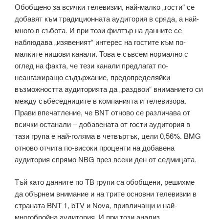
Обобщено за всички телевизии, най-малко „гости“ се
добавят към традиционната аудитория в сряда, а най-
много в събота. И при този филтър на данните се
наблюдава „изявеният“ интерес на гостите към по-
малките нишови канали. Това е съвсем нормално с
оглед на факта, че тези канали предлагат по-
неангажиращо съдържание, предопределяйки
възможността аудиторията да „раздвои“ вниманието си
между събеседниците в компанията и телевизора.
Прави впечатление, че BNT отново се различава от
всички останали – добавената от гости аудитория в
тази група е най-голяма в четвъртък, цели 0,56%. BMG
отново отчита по-високи проценти на добавена
аудитория спрямо NBG през всеки ден от седмицата.
Тъй като данните по ТВ групи са обобщени, решихме
да обърнем внимание и на трите основни телевизии в
страната BNT 1, bTV и Nova, привличащи и най-
многобройна аудитория. И при този анализ